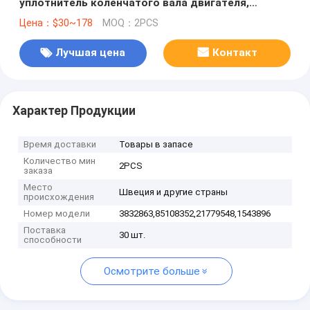
уплотнитель коленчатого вала двигателя,
масляная уплотнитель для дизельного двигателя
Цена：$30~178
MOQ：2PCS
,3832863,85108352,21779548,1543896
Лучшая цена
Контакт
Характер Продукции
Время доставки
Товары в запасе
Количество мин
2PCS
заказа
Место
Швеция и другие страны
происхождения
Номер модели
3832863,85108352,21779548,1543896
Поставка
30 шт.
способности
Осмотрите больше