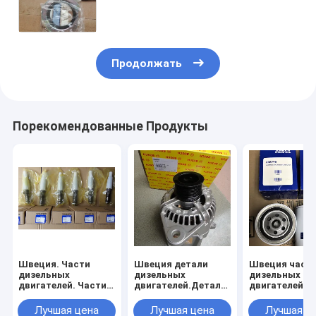
уплотнитель для дизельного
двигателя
,3832863,85108352,21779548,1543896
Продолжать
Порекомендованные Продукты
Швеция. Части
Швеция детали
Швеция част
дизельных
дизельных
дизельных
двигателей. Части
двигателей.Детали
двигателей, 
дизельных
дизельных
дизельных
генераторов.20502189,3817258,3803977,3829087,3803638,38
генераторов.Агентатор
генераторов,
Лучшая цена
Лучшая цена
Лучшая ц