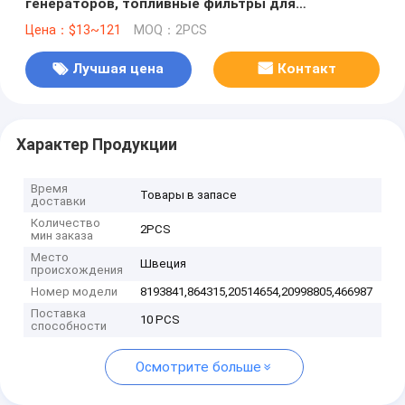
генераторов, топливные фильтры для
двигателей
Цена：$13~121
MOQ：2PCS
VL,8193841,864315,20514654,20998805,466987
Лучшая цена
Контакт
Характер Продукции
Время
Товары в запасе
доставки
Количество
2PCS
мин заказа
Место
Швеция
происхождения
Номер модели
8193841,864315,20514654,20998805,466987
Поставка
10 PCS
способности
Осмотрите больше