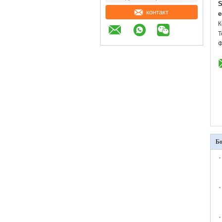
S
контакт
e
К
Т
Ф
Бо