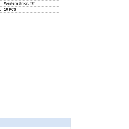
Western Union, T/T
:
10 PCS