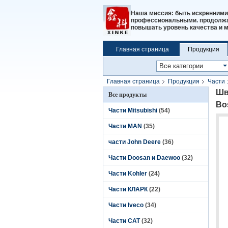
Наша миссия: быть искренними
профессиональными. продолжат
повышать уровень качества и 
Главная страница
Продукция
Главная страница
Продукция
Части
Bosch,0124555009,0120484011,012455501
Шв
Все продукты
Bo
Части Mitsubishi
(54)
Части MAN
(35)
части John Deere
(36)
Части Doosan и Daewoo
(32)
Части Kohler
(24)
Части КЛАРК
(22)
Части Iveco
(34)
Части CAT
(32)