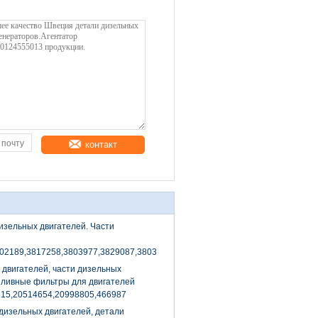
контакт
изельных двигателей. Части
852
502189,3817258,3803977,3829087,3803638,3801246,3803655
 двигателей, части дизельных
пливные фильтры для двигателей
315,20514654,20998805,466987
дизельных двигателей, детали