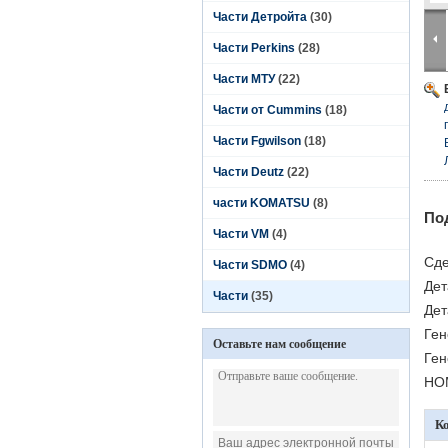
Части Детройта
(30)
Части Perkins
(28)
Части МТУ
(22)
Части от Cummins
(18)
Части Fgwilson
(18)
Части Deutz
(22)
части KOMATSU
(8)
По
Части VM
(4)
Сде
Части SDMO
(4)
Дет
Части
(35)
Дет
Ген
Оставьте нам сообщение
Ген
НОМ
К