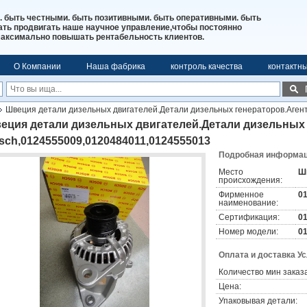
. быть честными. быть позитивными. быть оперативными. быть
ь продвигать наше научное управление,чтобы постоянно
максимально повышать рентабельность клиентов.
О Компании
Наша фабрика
контроль качества
контактн
Швеция детали дизельных двигателей.Детали дизельных генераторов.Аген
3
еция детали дизельных двигателей.Детали дизельных 
sch,0124555009,0120484011,0124555013
Подробная информаци
Место
Ш
происхождения:
Фирменное
0
наименование:
Сертификация:
0
Номер модели:
0
Оплата и доставка У
Количество мин заказа
Цена:
Упаковывая детали: