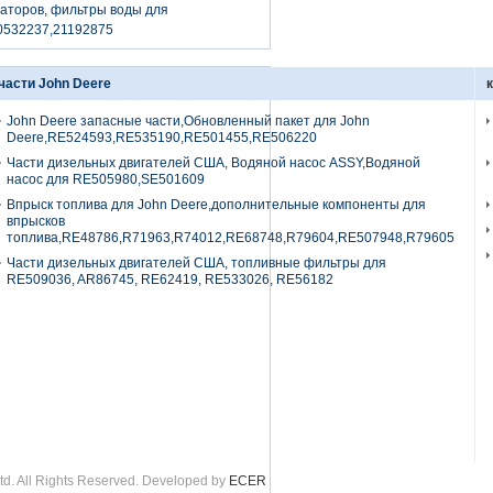
аторов, фильтры воды для
0532237,21192875
части John Deere
John Deere запасные части,Обновленный пакет для John
Deere,RE524593,RE535190,RE501455,RE506220
Части дизельных двигателей США, Водяной насос ASSY,Водяной
насос для RE505980,SE501609
Впрыск топлива для John Deere,дополнительные компоненты для
впрысков
топлива,RE48786,R71963,R74012,RE68748,R79604,RE507948,R79605
Части дизельных двигателей США, топливные фильтры для
RE509036, AR86745, RE62419, RE533026, RE56182
d. All Rights Reserved. Developed by
ECER