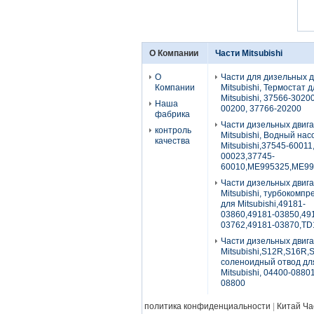
О Компании
Части Mitsubishi
О
Части для дизельных 
Компании
Mitsubishi, Термостат 
Mitsubishi, 37566-3020
Наша
00200, 37766-20200
фабрика
Части дизельных двиг
контроль
Mitsubishi, Водный нас
качества
Mitsubishi,37545-60011
00023,37745-
60010,ME995325,ME99
Части дизельных двиг
Mitsubishi, турбокомп
для Mitsubishi,49181-
03860,49181-03850,49
03762,49181-03870,TD
Части дизельных двиг
Mitsubishi,S12R,S16R,
соленоидный отвод дл
Mitsubishi, 04400-0880
08800
политика конфиденциальности
|
Китай Ч