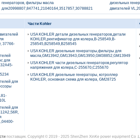
генераторов, фильтры масла
дизельных генер
для20998807,847741,21040164,3517857,30788821
двигателей VL,2
Части Kohler
двигателей
USA KOHLER детали дизельных генераторов,детали
для
KOHLER,ректификатор для колера,B-258549,B-
0, 37766-
258545,B258549,B258545
USA KOHLER дизельные генераторы,фильтры для
ателей
масла,GM13942,GM13943,GM13950,GM38852,GM13949
ос для
USA KOHLER части дизельных генераторов,регулятор
,32A45-
напряжения для колера,C-255670,C255670
5234
USA KOHLER дизельные генераторы, котроллер
KOHLER, основная схема для колера, GM28725
ателей для
рессоры
181-
10L
ателей для
S12A2,S6R,
я
1,04400-
асти
поставщик. Copyright © 2019 - 2025 ShenZhen XinKe power equipment Co .Lt