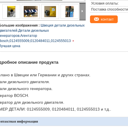
Условия оплаты:
Поставка способности
контакт
Большие изображения :
Швеция детали дизельных
двигателей.Детали дизельных
генераторов.Агентатор
Bosch,0124555009,0120484011,0124555013
Лучшая цена
дробное описание продукта
лано в Швеции или Германии и других странах.
али дизельного двигателя.
али дизельного генератора
.
ератор BOSCH.
ератор для дизельного двигателя.
ЕР ДЕТАЛИ: 0124555009, 0120484011, 0124555013 и т.д.
.
онтактная информация