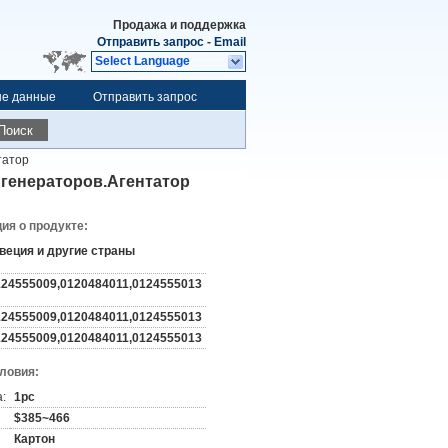
Продажа и поддержка
Отправить запрос
-
Email
Select Language
ые данные
Отправить запрос
Поиск
татор
генераторов.Агентатор
я о продукте:
веция и другие страны
124555009,0120484011,0124555013
124555009,0120484011,0124555013
124555009,0120484011,0124555013
словия:
:
1pc
$385~466
Картон