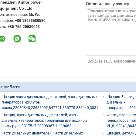
henZhen XinKe power
Оставьте вашу заявку
quipment Co .Ltd
онтактное лицо:
Mr. Wu
елефон:
+86 18926580580
акс:
+86-755-29630093
льше Части
Швеция части дизельных двигателей, части дизельных
Швеция. Части д
генераторов, фильтры
дизельных
масла,22030848,23658092,847741,835779,835440,3831236,21549542,22030
генераторов.20
Швеция, части дизельных двигателей, части
части дизельных
дизельных генераторов, топливный или водяной
генераторов, то
фильтр для3817517,20998367,11110683
VL,8193841,864
части дизельных двигателей, части дизельных
Швеция, детали 