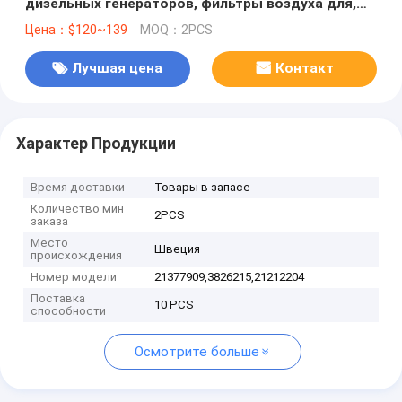
дизельных генераторов, фильтры воздуха для,
21377909,3826215,21212204
Цена：$120~139
MOQ：2PCS
Лучшая цена
Контакт
Характер Продукции
Время доставки
Товары в запасе
Количество мин
2PCS
заказа
Место
Швеция
происхождения
Номер модели
21377909,3826215,21212204
Поставка
10 PCS
способности
Осмотрите больше