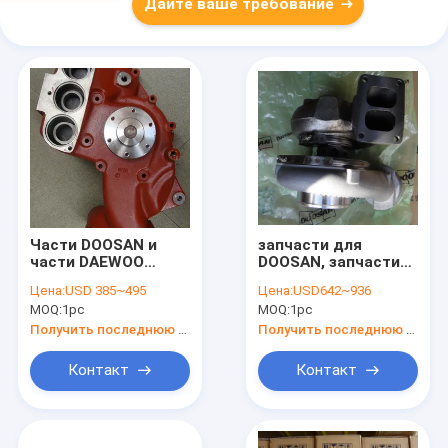
Дайте ваше требование
Части DOOSAN и
запчасти для
части DAEWOO
DOOSAN, запчасти
Водокача 400921-
для DAEWOO,
Цена:
USD 385~495
Цена:
USD642~936
00016
турбокомпрессор
MOQ:
1pc
MOQ:
1pc
Assy для
doosan,65.09100-
Получить последнюю цену
Получить последнюю цену
7049,65.09100-7051
Контакт
Контакт