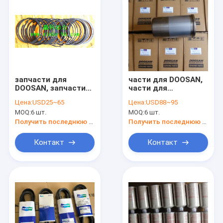
запчасти для
части для DOOSAN,
DOOSAN, запчасти
части для
для DAEWOO,
DAEWOO,liner.CLY
Цена:
USD25~65
Цена:
USD88~95
поршневое кольцо
для
MOQ:
6 шт.
MOQ:
6 шт.
для двигателя
doosan,65.01201-
Doosan,65.02503-
0019
Получить последнюю цену
Получить последнюю цену
8236,65.02503-
0057,65.02503-
Контакт
Контакт
0679,65.02503-0672
Главная страница
Продукция
О Компании