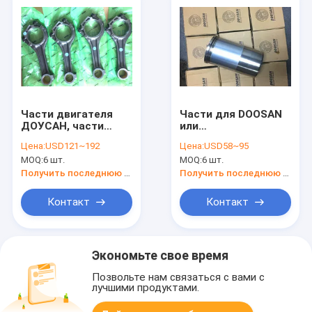
Части двигателя
Части для DOOSAN
ДОУСАН, части
или
двигателя ДАЕВУО,
DAEWOO,liner.CLY
Цена:
USD121~192
Цена:
USD58~95
Сцепная прутка для
для
MOQ:
6 шт.
MOQ:
6 шт.
ДАЕВУ и
doosan,65.01201-
ДОУСАН,65.02401-
0312,65.01201-
Получить последнюю цену
Получить последнюю цену
6017,65.02401-
0311C,65.01201-
6019,65.02401-6020
0049,65.01201-0051
Контакт
Контакт
Экономьте свое время
Позвольте нам связаться с вами с
лучшими продуктами.