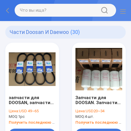
Части Doosan И Daewoo
(30)
запчасти для
Запчасти для
DOOSAN, запчасти
DOOSAN. Запчасти
для DAEWOO,
для DAEWOO.
Цена:
USD 49~65
Цена:
USD20~34
ремень для
Топливные или
MOQ:
1pc
MOQ:
4 шт.
DAEWOO, ремень
водяные фильтры
вентилятора для
для Doosan, 400504-
Получить последнюю цену
Получить последнюю цену
дизельного
00078, 65.12503-