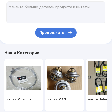
Части КЛАРК
Части Детройта
Части CAT
Продолжать
Части Iveco
Части Perkins
Наши Категории
Части МТУ
Части Fgwilson
Части Deutz
Части от Cummins
Части Mitsubishi
Части MAN
части John De
Части SDMO