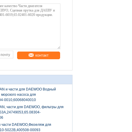
контакт
AN и части для DAEWOO Водный
 морского насоса для
4-0010,60068040010
AN, части для DAEWOO, фильтры для
53A,24749053,65.08304-
06
 части DAEWOO,Фюзеляж для
10-5022B,400508-00093