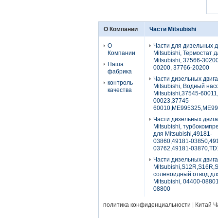
О Компании
Части Mitsubishi
О
Части для дизельных 
Компании
Mitsubishi, Термостат 
Mitsubishi, 37566-3020
Наша
00200, 37766-20200
фабрика
Части дизельных двиг
контроль
Mitsubishi, Водный нас
качества
Mitsubishi,37545-60011
00023,37745-
60010,ME995325,ME99
Части дизельных двиг
Mitsubishi, турбокомп
для Mitsubishi,49181-
03860,49181-03850,49
03762,49181-03870,TD
Части дизельных двиг
Mitsubishi,S12R,S16R,
соленоидный отвод дл
Mitsubishi, 04400-0880
08800
политика конфиденциальности
|
Китай Ч