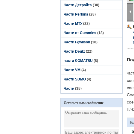
Части Детройта
(30)
Части Perkins
(28)
Части МТУ
(22)
Части от Cummins
(18)
Части Fgwilson
(18)
Части Deutz
(22)
По
части KOMATSU
(8)
Части VM
(4)
час
Части SDMO
(4)
сое
сое
Части
(35)
Сое
сое
Оставьте нам сообщение
П/Н:
К
S