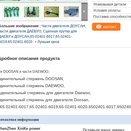
Упаковывая детали:
Условия оплаты:
Поставка способности
Большие изображения :
Части двигателя ДОУСАН,
контакт
части двигателя ДАЕВУО, Сцепная прутка для
ДАЕВУ и ДОУСАН,65.02401-6017,65.02401-
6019,65.02401-6020
Лучшая цена
дробное описание продукта
ти DOOSAN и части DAEWOO,
динительный стержень DOOSAN,
динительный стержень DAEWOO,
динительный стержень для двигателя Daewoo,
динительный стержень для двигателя Doosan,
65.02401-6017,65.02401-6019,65.02401-6020,6502401-6017,650240
онтактная информация
henZhen XinKe power
Оставьте вашу заявку