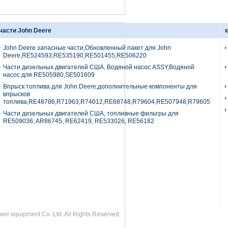
части John Deere
John Deere запасные части,Обновленный пакет для John
Deere,RE524593,RE535190,RE501455,RE506220
Части дизельных двигателей США, Водяной насос ASSY,Водяной
насос для RE505980,SE501609
Впрыск топлива для John Deere,дополнительные компоненты для
впрысков
топлива,RE48786,R71963,R74012,RE68748,R79604,RE507948,R79605
Части дизельных двигателей США, топливные фильтры для
RE509036, AR86745, RE62419, RE533026, RE56182
r equipment Co .Ltd. All Rights Reserved.