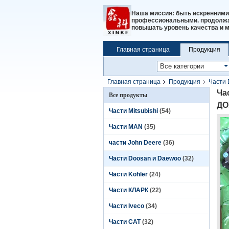
Наша миссия: быть искренними
профессиональными. продолжат
повышать уровень качества и 
Главная страница
Продукция
Главная страница
Продукция
Части 
ДОУСАН,65.02401-6017,65.02401-6019,65
Ча
Все продукты
ДО
Части Mitsubishi
(54)
Части MAN
(35)
части John Deere
(36)
Части Doosan и Daewoo
(32)
Части Kohler
(24)
Части КЛАРК
(22)
Части Iveco
(34)
Части CAT
(32)