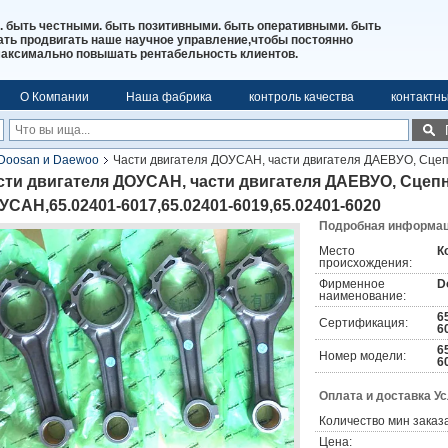
. быть честными. быть позитивными. быть оперативными. быть
ь продвигать наше научное управление,чтобы постоянно
максимально повышать рентабельность клиентов.
О Компании
Наша фабрика
контроль качества
контактн
Doosan и Daewoo
Части двигателя ДОУСАН, части двигателя ДАЕВУО, Сцеп
.02401-6020
сти двигателя ДОУСАН, части двигателя ДАЕВУО, Сцепн
УСАН,65.02401-6017,65.02401-6019,65.02401-6020
Подробная информаци
Место
К
происхождения:
Фирменное
D
наименование:
6
Сертификация:
6
6
Номер модели:
6
Оплата и доставка У
Количество мин заказа
Цена: