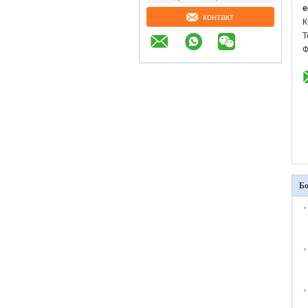
e
контакт
К
Т
Ф
Бо