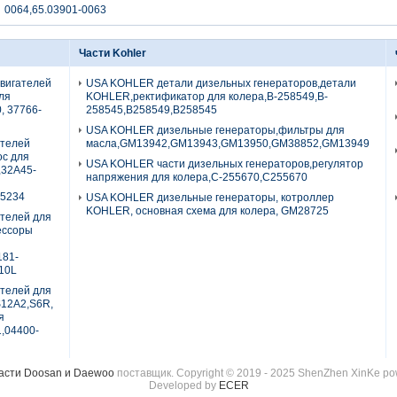
0064,65.03901-0063
Части Kohler
двигателей
USA KOHLER детали дизельных генераторов,детали
для
KOHLER,ректификатор для колера,B-258549,B-
0, 37766-
258545,B258549,B258545
USA KOHLER дизельные генераторы,фильтры для
ателей
масла,GM13942,GM13943,GM13950,GM38852,GM13949
ос для
USA KOHLER части дизельных генераторов,регулятор
,32A45-
напряжения для колера,C-255670,C255670
5234
USA KOHLER дизельные генераторы, котроллер
KOHLER, основная схема для колера, GM28725
ателей для
рессоры
181-
10L
ателей для
S12A2,S6R,
я
1,04400-
асти Doosan и Daewoo
поставщик. Copyright © 2019 - 2025 ShenZhen XinKe powe
Developed by
ECER