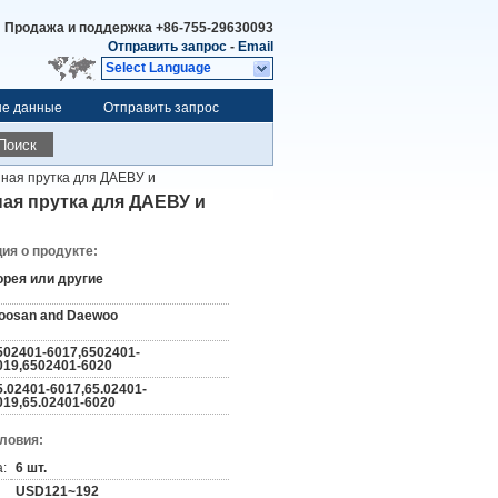
Продажа и поддержка
+86-755-29630093
Отправить запрос
-
Email
Select Language
ые данные
Отправить запрос
Поиск
ная прутка для ДАЕВУ и
ая прутка для ДАЕВУ и
я о продукте:
орея или другие
oosan and Daewoo
502401-6017,6502401-
019,6502401-6020
5.02401-6017,65.02401-
019,65.02401-6020
словия:
:
6 шт.
USD121~192