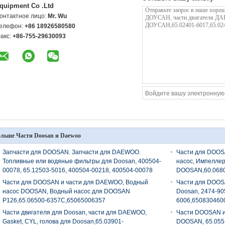
quipment Co .Ltd
онтактное лицо:
Mr. Wu
елефон:
+86 18926580580
акс:
+86-755-29630093
льше Части Doosan и Daewoo
Запчасти для DOOSAN. Запчасти для DAEWOO.
Части для DOOS
Топливные или водяные фильтры для Doosan, 400504-
насос, Импеллер
00078, 65.12503-5016, 400504-00218, 400504-00078
DOOSAN,60.0680
Части для DOOSAN и части для DAEWOO, Водный
Части для DOOS
насос DOOSAN, Водный насос для DOOSAN
Doosan, 2474-90
P126,65.06500-6357C,65065006357
6006,650830460
Части двигателя для Doosan, части для DAEWOO,
Части DOOSAN и
Gasket, CYL, голова для Doosan,65.03901-
DOOSAN, 65.055