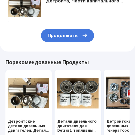
Детройта, Части капитального
ремонта Детройтского
двигателя, 16V149, 12V149, 8V149,
S60, 16V92, 12V92, 8V92, 6V92,
16V71, 12V71, 8V71, 6V71, 6-71
Продолжать
Порекомендованные Продукты
Детройтские
Детали дизельного
Детройтские 
детали дизельных
двигателя для
дизельных
двигателей. Детали
Detroit, топливный
генераторов,
для Детройта.
фильтр для Detroit,
ремонтные ча