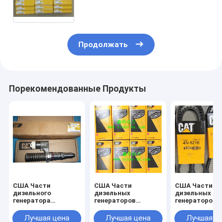
поршневые кольца для
CAT,1W8922,197-9341,7N-
7078,1N3967
Продолжать
Порекомендованные Продукты
США Части
США Части
США Части
дизельного
дизельных
дизельных
генератора
генераторов
генераторов
Caterpillar.Специалист
Caterpillar, фильтры
Caterpillar, р
по испытаниям на
топлива
для Caterpillar
Лучшая цена
Лучшая цена
Лучшая ц