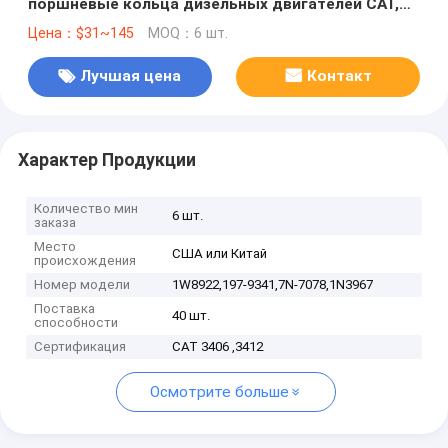
поршневые кольца дизельных двигателей CAT,
поршневые кольца для CAT,1W8922,197-9341,7N-
Цена：$31~145
MOQ：6 шт.
7078,1N3967
Лучшая цена
Контакт
Характер Продукции
Количество мин
6 шт.
заказа
Место
США или Китай
происхождения
Номер модели
1W8922,197-9341,7N-7078,1N3967
Поставка
40 шт.
способности
Сертификация
CAT 3406 ,3412
Осмотрите больше