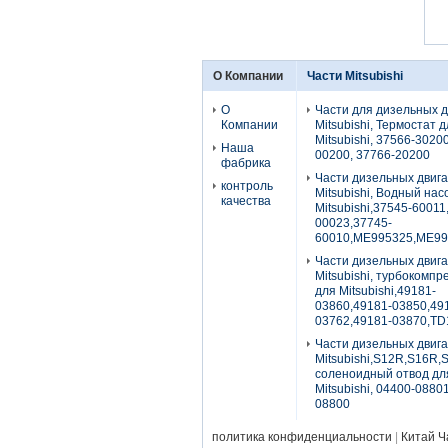
О Компании
Части Mitsubishi
О
Части для дизельных 
Компании
Mitsubishi, Термостат 
Mitsubishi, 37566-3020
Наша
00200, 37766-20200
фабрика
Части дизельных двиг
контроль
Mitsubishi, Водный нас
качества
Mitsubishi,37545-60011
00023,37745-
60010,ME995325,ME99
Части дизельных двиг
Mitsubishi, турбокомп
для Mitsubishi,49181-
03860,49181-03850,49
03762,49181-03870,TD
Части дизельных двиг
Mitsubishi,S12R,S16R,
соленоидный отвод дл
Mitsubishi, 04400-0880
08800
политика конфиденциальности
|
Китай Ч