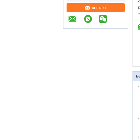
К
контакт
Т
Ф
Б