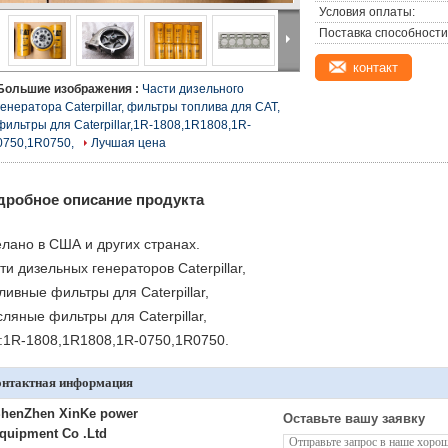
Условия оплаты:
Поставка способности
контакт
Большие изображения :
Части дизельного
генератора Caterpillar, фильтры топлива для CAT,
фильтры для Caterpillar,1R-1808,1R1808,1R-
0750,1R0750,
Лучшая цена
дробное описание продукта
лано в США и других странах.
ти дизельных генераторов Caterpillar,
ливные фильтры для Caterpillar,
ляные фильтры для Caterpillar,
:1R-1808,1R1808,1R-0750,1R0750.
онтактная информация
henZhen XinKe power
Оставьте вашу заявку
quipment Co .Ltd