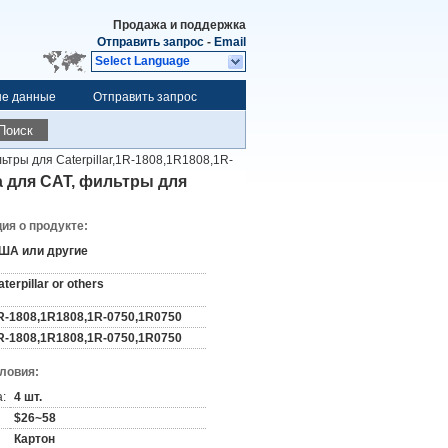
Продажа и поддержка
Отправить запрос
-
Email
Select Language
ые данные
Отправить запрос
Поиск
ьтры для Caterpillar,1R-1808,1R1808,1R-
а для CAT, фильтры для
я о продукте:
ША или другие
terpillar or others
R-1808,1R1808,1R-0750,1R0750
R-1808,1R1808,1R-0750,1R0750
словия:
:
4 шт.
$26~58
Картон