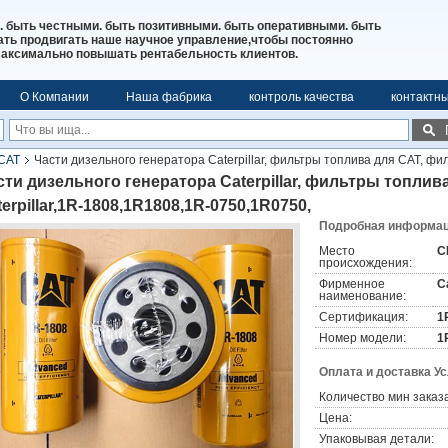
. быть честными. быть позитивными. быть оперативными. быть
ь продвигать наше научное управление,чтобы постоянно
максимально повышать рентабельность клиентов.
О Компании
Наша фабрика
контроль качества
контактн
CAT
Части дизельного генератора Caterpillar, фильтры топлива для CAT, фил
сти дизельного генератора Caterpillar, фильтры топлив
erpillar,1R-1808,1R1808,1R-0750,1R0750,
Подробная информаци
Место
С
происхождения:
Фирменное
Ca
наименование:
Сертификация:
1
Номер модели:
1
Оплата и доставка У
Количество мин заказа
Цена:
Упаковывая детали: