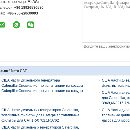
онтактное лицо:
Mr. Wu
елефон:
+86 18926580580
акс:
+86-755-29630093
ольше Части CAT
США Части дизельного генератора
США Части дизель
Caterpillar.Специалист по испытаниям на сосуды
фильтры топлива
Caterpillar.Специалист по испытаниям на сосуды
США Части дизел
CAT,4W-7021,387-9432,253-0618,276-8307,130-
для Caterpillar,
1804,250-
3949,4N8216,7N
1314,2501314,3879432,2530618,2768307,1301804
США Части дизельных генераторов Caterpillar,
США Части дизель
топливные фильтры для Caterpillar, топливные
топливные фильт
фильтры для CAT,1R-0762,1R0762
насоса для морс
США Части дизельных генераторов Caterpillar,