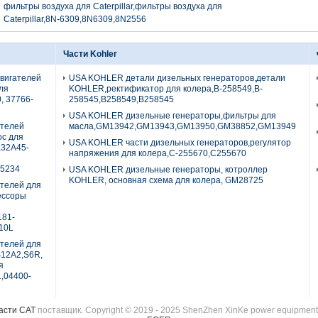
фильтры воздуха для Caterpillar,фильтры воздуха для
Caterpillar,8N-6309,8N6309,8N2556
Части Kohler
двигателей
USA KOHLER детали дизельных генераторов,детали
для
KOHLER,ректификатор для колера,B-258549,B-
0, 37766-
258545,B258549,B258545
USA KOHLER дизельные генераторы,фильтры для
ателей
масла,GM13942,GM13943,GM13950,GM38852,GM13949
ос для
USA KOHLER части дизельных генераторов,регулятор
,32A45-
напряжения для колера,C-255670,C255670
5234
USA KOHLER дизельные генераторы, котроллер
KOHLER, основная схема для колера, GM28725
ателей для
рессоры
181-
10L
ателей для
S12A2,S6R,
я
1,04400-
асти CAT
поставщик. Copyright © 2019 - 2025 ShenZhen XinKe power equipment C