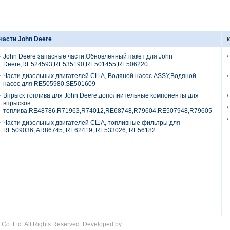
части John Deere
John Deere запасные части,Обновленный пакет для John
Deere,RE524593,RE535190,RE501455,RE506220
Части дизельных двигателей США, Водяной насос ASSY,Водяной
насос для RE505980,SE501609
Впрыск топлива для John Deere,дополнительные компоненты для
впрысков
топлива,RE48786,R71963,R74012,RE68748,R79604,RE507948,R79605
Части дизельных двигателей США, топливные фильтры для
RE509036, AR86745, RE62419, RE533026, RE56182
o .Ltd. All Rights Reserved. Developed by