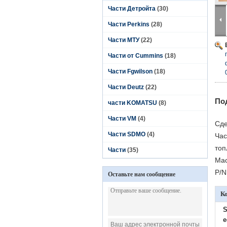
Части Детройта
(30)
Части Perkins
(28)
Части МТУ
(22)
Части от Cummins
(18)
Части Fgwilson
(18)
Части Deutz
(22)
По
части KOMATSU
(8)
Части VM
(4)
Сде
Части SDMO
(4)
Час
топ
Части
(35)
Мас
P/N
Оставьте нам сообщение
К
S
e