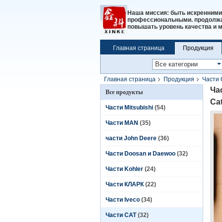
Наша миссия: быть искренними
профессиональными. продолжат
повышать уровень качества и 
Главная страница
Продукция
Главная страница
Продукция
Части 
0750,1R0750,
Ча
Все продукты
Cat
Части Mitsubishi
(54)
Части MAN
(35)
части John Deere
(36)
Части Doosan и Daewoo
(32)
Части Kohler
(24)
Части КЛАРК
(22)
Части Iveco
(34)
Части CAT
(32)