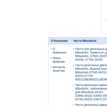
О Компании
Части Mitsubishi
О
Части для дизельных 
Компании
Mitsubishi, Термостат 
Mitsubishi, 37566-3020
Наша
00200, 37766-20200
фабрика
Части дизельных двиг
контроль
Mitsubishi, Водный нас
качества
Mitsubishi,37545-60011
00023,37745-
60010,ME995325,ME99
Части дизельных двиг
Mitsubishi, турбокомп
для Mitsubishi,49181-
03860,49181-03850,49
03762,49181-03870,TD
Части дизельных двиг