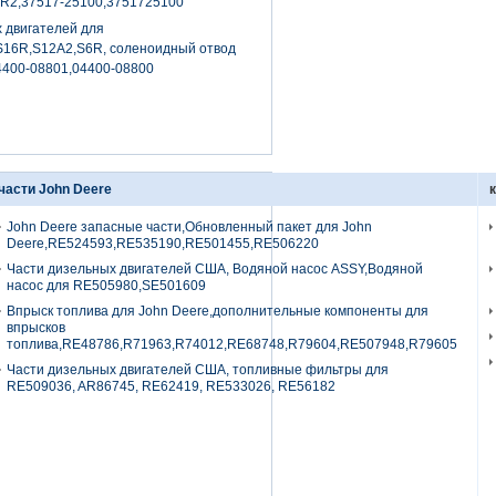
S6R2,37517-25100,3751725100
 двигателей для
,S16R,S12A2,S6R, соленоидный отвод
04400-08801,04400-08800
части John Deere
John Deere запасные части,Обновленный пакет для John
Deere,RE524593,RE535190,RE501455,RE506220
Части дизельных двигателей США, Водяной насос ASSY,Водяной
насос для RE505980,SE501609
Впрыск топлива для John Deere,дополнительные компоненты для
впрысков
топлива,RE48786,R71963,R74012,RE68748,R79604,RE507948,R79605
Части дизельных двигателей США, топливные фильтры для
RE509036, AR86745, RE62419, RE533026, RE56182