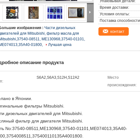
Упаковывая детали:
Время доставки:
Условия оплаты:
Поставка способности
Большие изображения :
Части дизельных
контакт
двигателей для Mitsubishi, фильтр масла для
Mitsubishi,37540-08511, ME130968,37540-01101,
ME074013,35A40-01800,
Лучшая цена
дробное описание продукта
S6A2,S6A3,S12H,S12A2
Место
п:
происхождения:
лано в Японии.
гинальные фильтры Mitsubishi.
ти дизельных двигателей для Mitsubishi.
ляный фильтр для двигателя Mitsubishi.
ть No:37540-08511,ME130968,37540-01101,ME074013,35A40-
00,3754008511,375400110135А4001800.