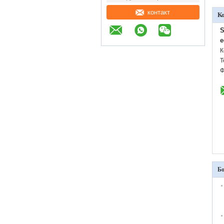
контакт
К
S
e
К
Т
Ф
Бо