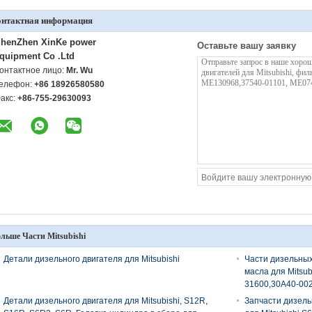
онтактная информация
henZhen XinKe power
Оставьте вашу заявку
quipment Co .Ltd
онтактное лицо:
Mr. Wu
елефон:
+86 18926580580
акс:
+86-755-29630093
льше Части Mitsubishi
Детали дизельного двигателя для Mitsubishi
Части дизельных
масла для Mitsu
31600,30A40-002
30A4000203,35A
Детали дизельного двигателя для Mitsubishi, S12R,
Запчасти дизель