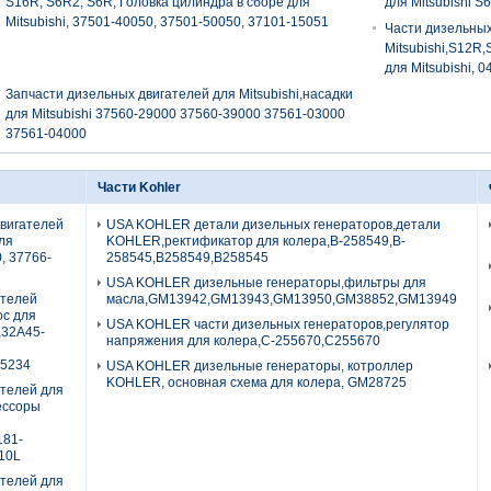
S16R, S6R2, S6R, Головка цилиндра в сборе для
для Mitsubishi 
Mitsubishi, 37501-40050, 37501-50050, 37101-15051
Части дизельных
Mitsubishi,S12R
для Mitsubishi, 
Запчасти дизельных двигателей для Mitsubishi,насадки
для Mitsubishi 37560-29000 37560-39000 37561-03000
37561-04000
Части Kohler
двигателей
USA KOHLER детали дизельных генераторов,детали
для
KOHLER,ректификатор для колера,B-258549,B-
0, 37766-
258545,B258549,B258545
USA KOHLER дизельные генераторы,фильтры для
ателей
масла,GM13942,GM13943,GM13950,GM38852,GM13949
ос для
USA KOHLER части дизельных генераторов,регулятор
,32A45-
напряжения для колера,C-255670,C255670
5234
USA KOHLER дизельные генераторы, котроллер
KOHLER, основная схема для колера, GM28725
ателей для
рессоры
181-
10L
ателей для