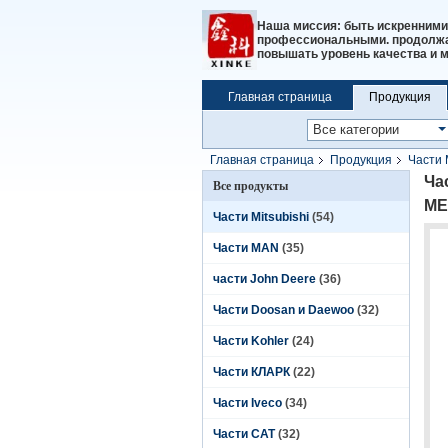
Наша миссия: быть искренними
профессиональными. продолжат
повышать уровень качества и 
Главная страница
Продукция
Главная страница
Продукция
Части 
01101, ME074013,35A40-01800,
Ча
Все продукты
ME
Части Mitsubishi
(54)
Части MAN
(35)
части John Deere
(36)
Части Doosan и Daewoo
(32)
Части Kohler
(24)
Части КЛАРК
(22)
Части Iveco
(34)
Части CAT
(32)