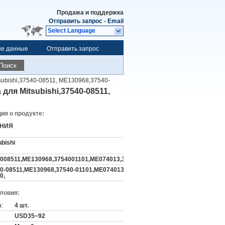
Продажа и поддержка
Отправить запрос
-
Email
Select Language
ые данные
Отправить запрос
Поиск
tsubishi,37540-08511, ME130968,37540-
для Mitsubishi,37540-08511,
я о продукте:
НИЯ
ubishi
008511,ME130968,3754001101,ME074013,35A4001800,
0-08511,ME130968,37540-01101,ME074013,35A40-
0,
словия:
:
4 шт.
USD35~92