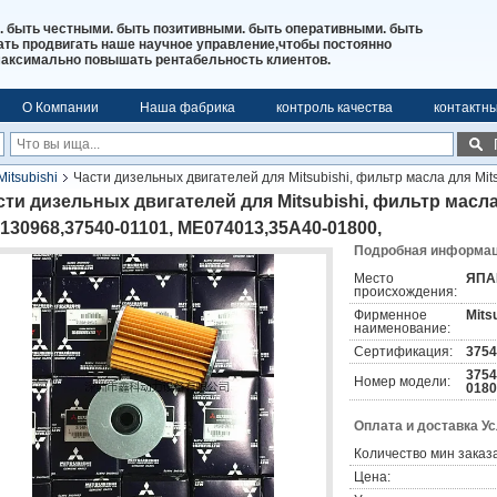
. быть честными. быть позитивными. быть оперативными. быть
ь продвигать наше научное управление,чтобы постоянно
максимально повышать рентабельность клиентов.
О Компании
Наша фабрика
контроль качества
контактн
Mitsubishi
Части дизельных двигателей для Mitsubishi, фильтр масла для Mi
сти дизельных двигателей для Mitsubishi, фильтр масла 
130968,37540-01101, ME074013,35A40-01800,
Подробная информаци
Место
ЯПА
происхождения:
Фирменное
Mits
наименование:
Сертификация:
3754
3754
Номер модели:
0180
Оплата и доставка У
Количество мин заказа
Цена: