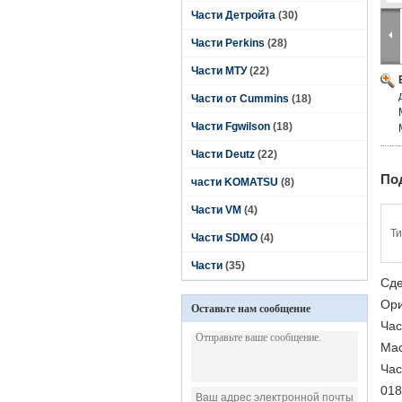
Части Детройта
(30)
Части Perkins
(28)
Части МТУ
(22)
Части от Cummins
(18)
Части Fgwilson
(18)
Части Deutz
(22)
По
части KOMATSU
(8)
Части VM
(4)
Ти
Части SDMO
(4)
Части
(35)
Сде
Ори
Оставьте нам сообщение
Час
Мас
Час
018