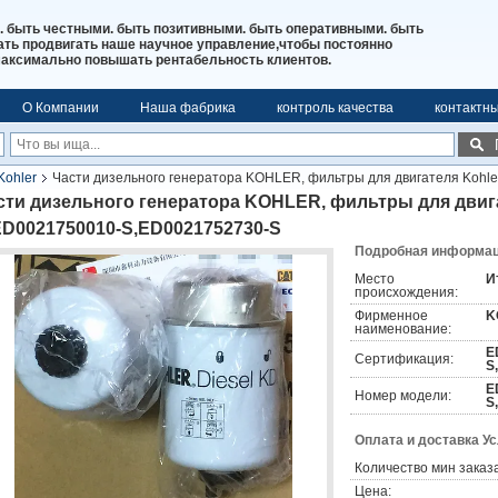
. быть честными. быть позитивными. быть оперативными. быть
ь продвигать наше научное управление,чтобы постоянно
максимально повышать рентабельность клиентов.
О Компании
Наша фабрика
контроль качества
контактн
Kohler
Части дизельного генератора KOHLER, фильтры для двигателя Kohl
сти дизельного генератора KOHLER, фильтры для двига
ED0021750010-S,ED0021752730-S
Подробная информаци
Место
И
происхождения:
Фирменное
K
наименование:
E
Сертификация:
S
E
Номер модели:
S
Оплата и доставка У
Количество мин заказа
Цена: