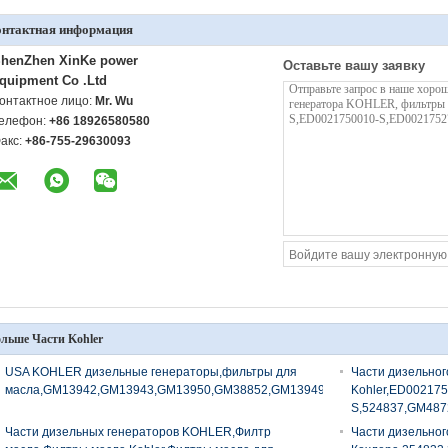
онтактная информация
henZhen XinKe power
Оставьте вашу заявку
quipment Co .Ltd
онтактное лицо:
Mr. Wu
елефон:
+86 18926580580
акс:
+86-755-29630093
льше Части Kohler
USA KOHLER дизельные генераторы,фильтры для
Части дизельно
масла,GM13942,GM13943,GM13950,GM38852,GM13949
Kohler,ED002175
S,524837,GM487
Части дизельных генераторов KOHLER,Филтр
Части дизельног