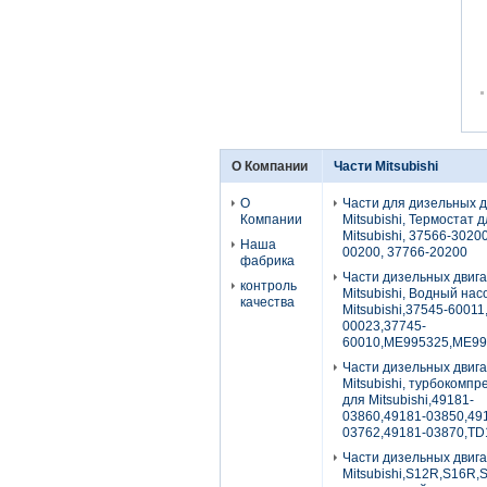
О Компании
Части Mitsubishi
О
Части для дизельных 
Компании
Mitsubishi, Термостат 
Mitsubishi, 37566-3020
Наша
00200, 37766-20200
фабрика
Части дизельных двиг
контроль
Mitsubishi, Водный нас
качества
Mitsubishi,37545-60011
00023,37745-
60010,ME995325,ME99
Части дизельных двиг
Mitsubishi, турбокомп
для Mitsubishi,49181-
03860,49181-03850,49
03762,49181-03870,TD
Части дизельных двиг
Mitsubishi,S12R,S16R,