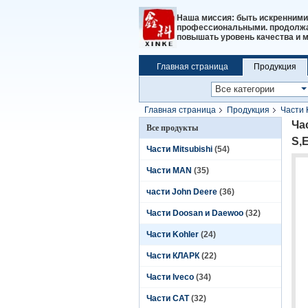
Наша миссия: быть искренними
профессиональными. продолжат
повышать уровень качества и 
Главная страница
Продукция
Главная страница
Продукция
Части 
S,ED0021752730-S
Ча
Все продукты
S,
Части Mitsubishi
(54)
Части MAN
(35)
части John Deere
(36)
Части Doosan и Daewoo
(32)
Части Kohler
(24)
Части КЛАРК
(22)
Части Iveco
(34)
Части CAT
(32)