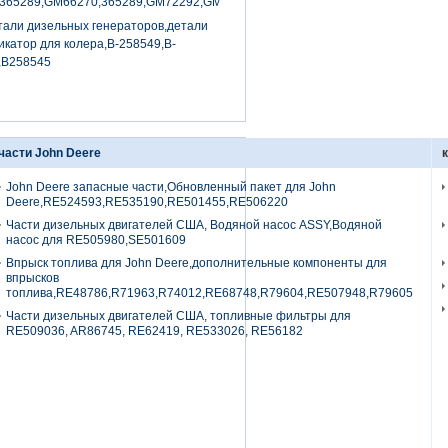
,365289,GM66270,365289,GM72292,GM70539
али дизельных генераторов,детали
катор для колера,B-258549,B-
,B258545
части John Deere
John Deere запасные части,Обновленный пакет для John
Deere,RE524593,RE535190,RE501455,RE506220
Части дизельных двигателей США, Водяной насос ASSY,Водяной
насос для RE505980,SE501609
Впрыск топлива для John Deere,дополнительные компоненты для
впрысков
топлива,RE48786,R71963,R74012,RE68748,R79604,RE507948,R79605
Части дизельных двигателей США, топливные фильтры для
RE509036, AR86745, RE62419, RE533026, RE56182