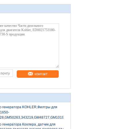
контакт
го генератора KOHLER,Филтры для
1650-
28,GM50263,343219,GM48727,GM101994,359771
о генератора Кохлера, датчик для