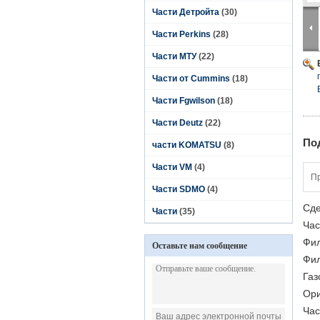
Части Детройта
(30)
Части Perkins
(28)
Части МТУ
(22)
Части от Cummins
(18)
Части Fgwilson
(18)
Части Deutz
(22)
По
части KOMATSU
(8)
Части VM
(4)
Пр
Части SDMO
(4)
Сде
Части
(35)
Час
Фи
Оставьте нам сообщение
Фил
Газ
Ори
Час