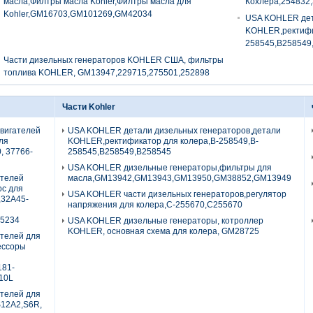
масла,Филтры масла Kohler,Филтры масла для
Кохлера,254832
Kohler,GM16703,GM101269,GM42034
USA KOHLER дет
KOHLER,ректифи
258545,B258549
Части дизельных генераторов KOHLER США, фильтры
топлива KOHLER, GM13947,229715,275501,252898
Части Kohler
двигателей
USA KOHLER детали дизельных генераторов,детали
для
KOHLER,ректификатор для колера,B-258549,B-
0, 37766-
258545,B258549,B258545
USA KOHLER дизельные генераторы,фильтры для
ателей
масла,GM13942,GM13943,GM13950,GM38852,GM13949
ос для
USA KOHLER части дизельных генераторов,регулятор
,32A45-
напряжения для колера,C-255670,C255670
5234
USA KOHLER дизельные генераторы, котроллер
KOHLER, основная схема для колера, GM28725
ателей для
рессоры
181-
10L
ателей для
S12A2,S6R,