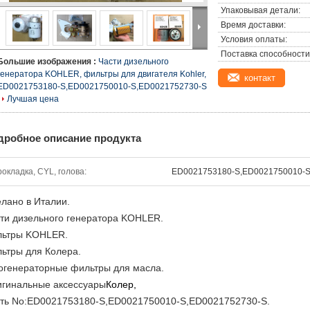
Упаковывая детали:
Время доставки:
Условия оплаты:
Поставка способности
Большие изображения :
Части дизельного
генератора KOHLER, фильтры для двигателя Kohler,
контакт
ED0021753180-S,ED0021750010-S,ED0021752730-S
Лучшая цена
дробное описание продукта
окладка, CYL, голова:
ED0021753180-S,ED0021750010-S
лано в Италии.
ти дизельного генератора KOHLER.
льтры KOHLER.
ьтры для Колера.
огенераторные фильтры для масла.
гинальные аксессуары
Колер,
ть No:ED0021753180-S,ED0021750010-S,ED0021752730-S.