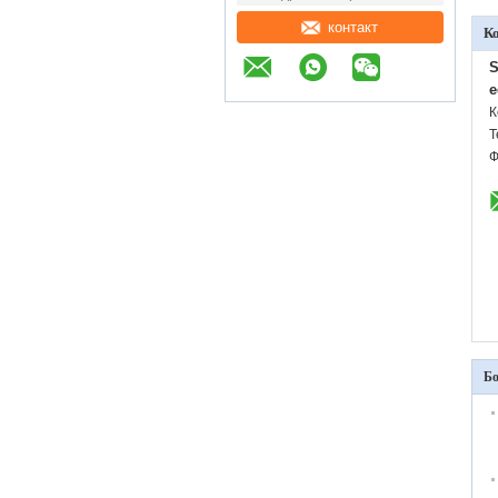
контакт
К
S
e
К
Т
Ф
Бо