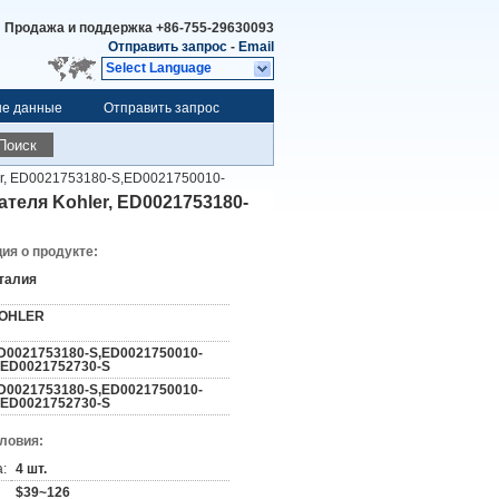
Продажа и поддержка
+86-755-29630093
Отправить запрос
-
Email
Select Language
ые данные
Отправить запрос
Поиск
er, ED0021753180-S,ED0021750010-
теля Kohler, ED0021753180-
я о продукте:
талия
OHLER
D0021753180-S,ED0021750010-
,ED0021752730-S
D0021753180-S,ED0021750010-
,ED0021752730-S
словия:
:
4 шт.
$39~126