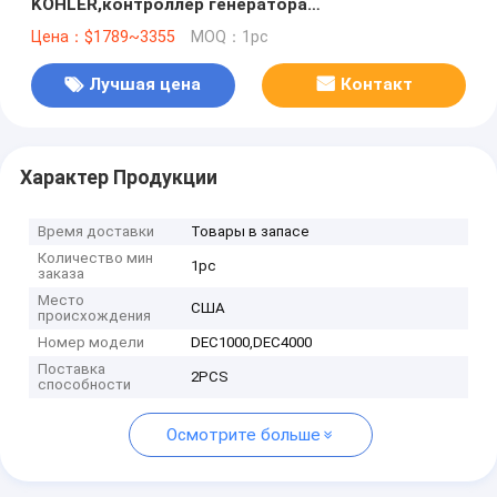
KOHLER,контроллер генератора
Kohler,DEC1000,DEC4000
Цена：$1789~3355
MOQ：1pc
Лучшая цена
Контакт
Характер Продукции
Время доставки
Товары в запасе
Количество мин
1pc
заказа
Место
США
происхождения
Номер модели
DEC1000,DEC4000
Поставка
2PCS
способности
Осмотрите больше