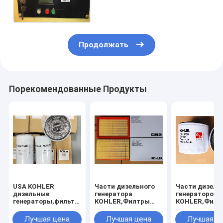
генератора
Kohler,DEC1000,DEC4000
Продолжать
Порекомендованные Продукты
USA KOHLER
Части дизельного
Части дизель
дизельные
генератора
генераторов
генераторы,фильтры
KOHLER,Филтры
KOHLER,Филт
для
для
масла,Филтр
масла,GM13942,GM13943,GM13950,GM38852,GM13949
Kohler,ED0021751650-
масла
Лучшая цена
Лучшая цена
Лучшая ц