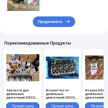
Iveco, насос для воды
Iveco,504062854
Продолжать
Порекомендованные Продукты
Запчасти для
Италия Части
Италия IVECO
дизельных
дизельных
дизельных
двигателей IVECO,
двигателей IVECO,
двигателей,
Италия,
аксессуары
аксессуары
Аксессуары для
генераторов Iveco,
генераторов I
Лучшая цена
Лучшая цена
Лучшая ц