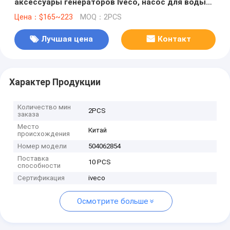
аксессуары генераторов Iveco, насос для воды
Iveco,504062854
Цена：$165~223
MOQ：2PCS
Лучшая цена
Контакт
Характер Продукции
Количество мин
2PCS
заказа
Место
Китай
происхождения
Номер модели
504062854
Поставка
10 PCS
способности
Сертификация
iveco
Осмотрите больше