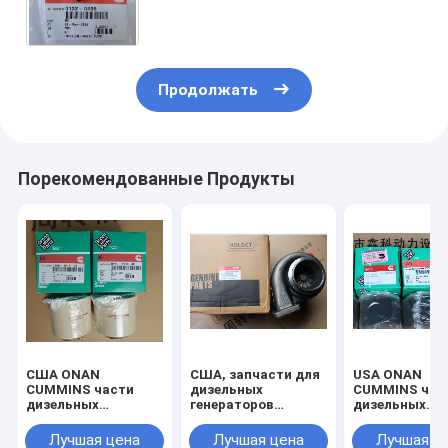
для морской воды для ONAN,
0132-0498,05411316
Продолжать
Порекомендованные Продукты
США ONAN
США, запчасти для
USA ONAN
CUMMINS части
дизельных
CUMMINS час
дизельных
генераторов
дизельных
генераторов.ONAN
CUMMINS, запчасти
генераторов,
и Cummins
Cummins,
топлива
Лучшая цена
Лучшая цена
Лучшая ц