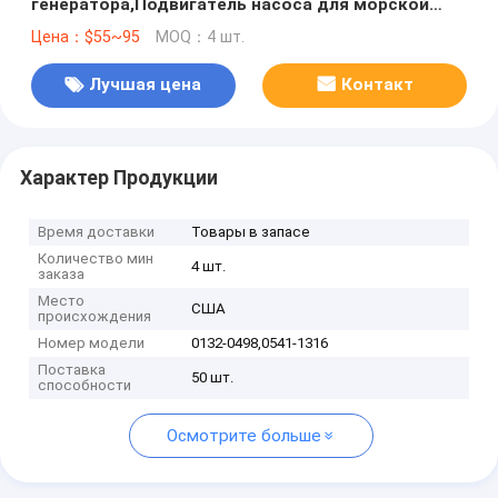
генератора,Подвигатель насоса для морской
воды для ONAN, 0132-0498,05411316
Цена：$55~95
MOQ：4 шт.
Лучшая цена
Контакт
Характер Продукции
Время доставки
Товары в запасе
Количество мин
4 шт.
заказа
Место
США
происхождения
Номер модели
0132-0498,0541-1316
Поставка
50 шт.
способности
Осмотрите больше