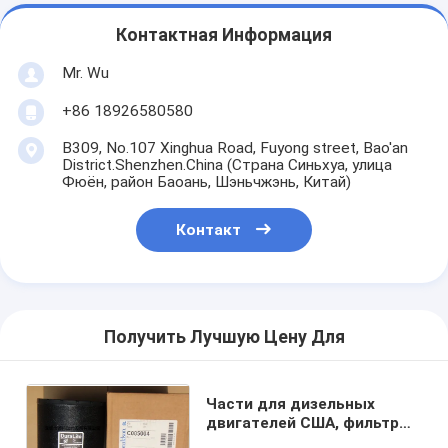
Контактная Информация
Mr. Wu
+86 18926580580
B309, No.107 Xinghua Road, Fuyong street, Bao'an
District.Shenzhen.China (Страна Синьхуа, улица
Фюён, район Баоань, Шэньчжэнь, Китай)
Контакт
Получить Лучшую Цену Для
Части для дизельных
двигателей США, фильтры
для воздуха для RE503694,