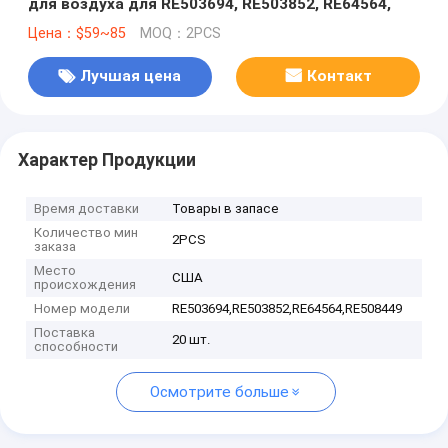
для воздуха для RE503694, RE503852, RE64564,
Цена：$59~85
MOQ：2PCS
Лучшая цена
Контакт
Характер Продукции
Время доставки
Товары в запасе
Количество мин
2PCS
заказа
Место
США
происхождения
Номер модели
RE503694,RE503852,RE64564,RE508449
Поставка
20 шт.
способности
Осмотрите больше