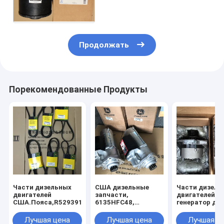
RE503852, RE64564,
Продолжать
Порекомендованные Продукты
Части дизельных
США дизельные
Части дизель
двигателей
запчасти,
двигателей С
США.Пояса,R529391,R123436,R1366535,R123461,R121038,R12
6135HFC48,
генератор дл
стартер, RE540886,
RE506196,
RE540301,
RE506197,
Лучшая цена
Лучшая цена
Лучшая ц