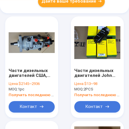
Дайте ваше требование
Части дизельных
Части дизельных
двигателей США,
двигателей John
Впрыск топлива для
Deere, фильтры для
Цена:
$2145~2936
Цена:
$13~98
RE518166, SE501234,
John
MOQ:
1pc
MOQ:
2PCS
SE501235
Deere,DZ118286,P550758
Получить последнюю цену
Получить последнюю цену
Контакт
Контакт