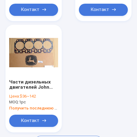
части KOMATSU
Контакт
Контакт
Части VM
Части
Части дизельных
двигателей John
Deere, уплотнения
Цена:
$36~142
головки цилиндров
MOQ:
1pc
для двигателей
John
Получить последнюю цену
Deere,R116515,RE47336,R515273
Контакт